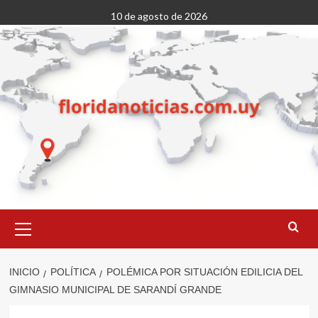
Saltar
10 de agosto de 2026
al
contenido
Menú
primario
INICIO
POLÍTICA
POLÉMICA POR SITUACIÓN EDILICIA DEL
GIMNASIO MUNICIPAL DE SARANDÍ GRANDE