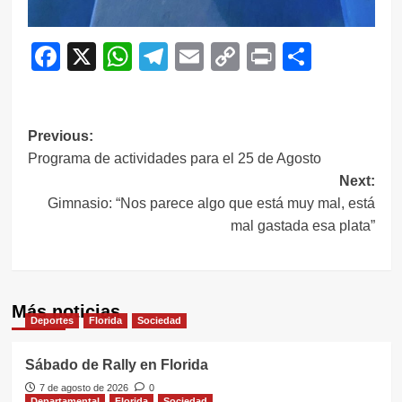
Facebook
X
WhatsApp
Telegram
Email
Copy
Print
Compar
Link
Navegación
Previous:
Programa de actividades para el 25 de Agosto
de
Next:
entradas
Gimnasio: “Nos parece algo que está muy mal, está
mal gastada esa plata”
Más noticias
Deportes
Florida
Sociedad
Sábado de Rally en Florida
7 de agosto de 2026
0
Departamental
Florida
Sociedad