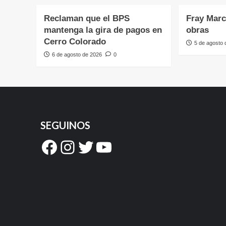
Reclaman que el BPS
Fray Marc
mantenga la gira de pagos en
obras
Cerro Colorado
5 de agosto
6 de agosto de 2026
0
SEGUINOS
Facebook
Instagram
Twitter
YouTube