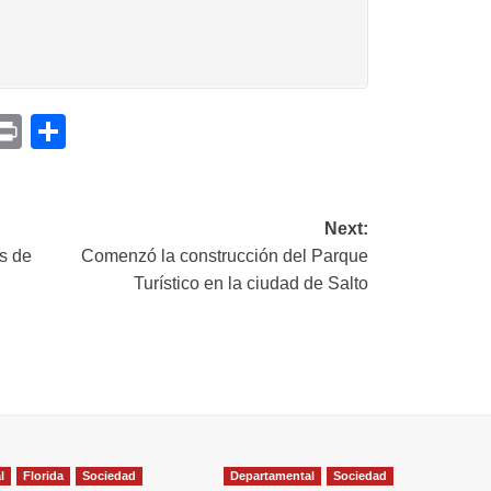
p
am
il
opy
Print
Compartir
ink
Next:
s de
Comenzó la construcción del Parque
Turístico en la ciudad de Salto
l
Florida
Sociedad
Departamental
Sociedad