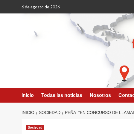
Saltar
6 de agosto de 2026
al
contenido
Inicio
Todas las noticias
Nosotros
Conta
INICIO
SOCIEDAD
PEÑA: “EN CONCURSO DE LLAMA
Sociedad