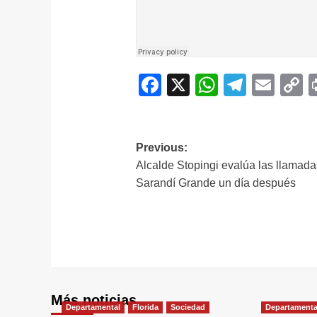
Facebook
X
WhatsAp
Telegr
Ema
C
L
Navegación
Previous:
Alcalde Stopingi evalúa las llamada
de
Sarandí Grande un día después
entradas
Más noticias
Departamental
Florida
Sociedad
Departamenta