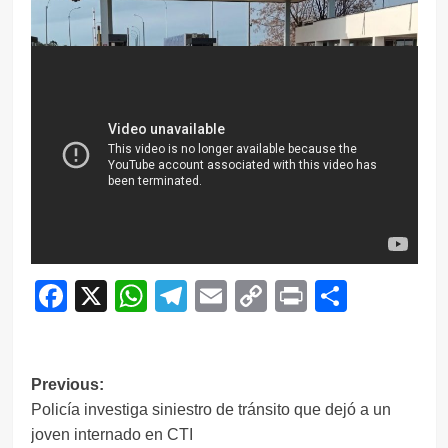
Facebook
X
WhatsApp
Telegram
Email
Copy
Print
Compar
Link
Navegación
Previous:
Policía investiga siniestro de tránsito que dejó a un
de
joven internado en CTI