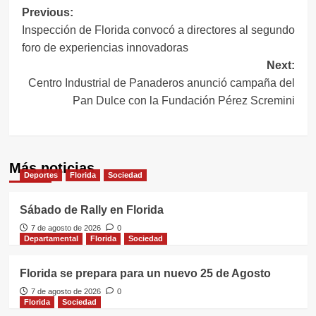
Navegación
Previous:
Inspección de Florida convocó a directores al segundo
de
foro de experiencias innovadoras
entradas
Next:
Centro Industrial de Panaderos anunció campaña del
Pan Dulce con la Fundación Pérez Scremini
Más noticias
Deportes
Florida
Sociedad
Sábado de Rally en Florida
7 de agosto de 2026
0
Departamental
Florida
Sociedad
Florida se prepara para un nuevo 25 de Agosto
7 de agosto de 2026
0
Florida
Sociedad