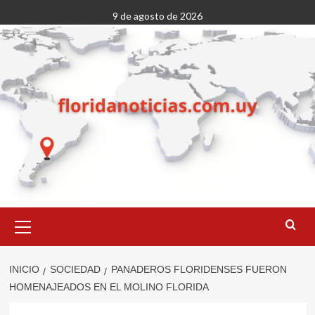
Saltar
9 de agosto de 2026
al
contenido
Menú
primario
INICIO
SOCIEDAD
PANADEROS FLORIDENSES FUERON
HOMENAJEADOS EN EL MOLINO FLORIDA