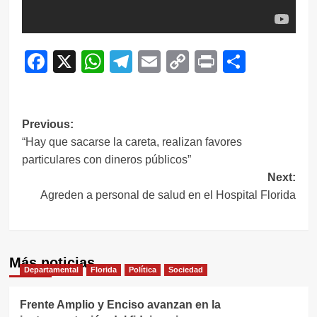
Facebook
X
WhatsApp
Telegram
Email
Copy
Print
Compar
Link
Navegación
Previous:
“Hay que sacarse la careta, realizan favores
de
particulares con dineros públicos”
entradas
Next:
Agreden a personal de salud en el Hospital Florida
Más noticias
Departamental
Florida
Política
Sociedad
Frente Amplio y Enciso avanzan en la