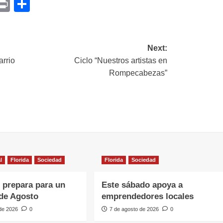
p
am
il
opy
Print
Compartir
ink
Next:
arrio
Ciclo “Nuestros artistas en
Rompecabezas”
l
Florida
Sociedad
Florida
Sociedad
e prepara para un
Este sábado apoya a
de Agosto
emprendedores locales
 de 2026
0
7 de agosto de 2026
0