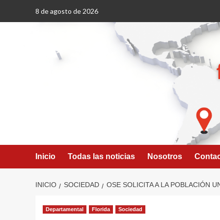
Saltar
8 de agosto de 2026
al
contenido
Inicio
Todas las noticias
Nosotros
Conta
INICIO
SOCIEDAD
OSE SOLICITA A LA POBLACIÓN U
Departamental
Florida
Sociedad