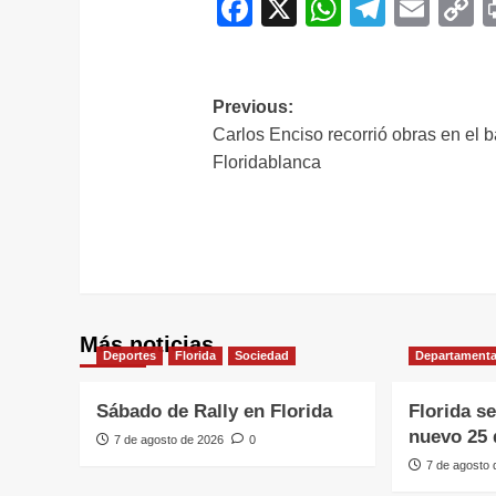
Facebook
X
WhatsAp
Telegr
Ema
C
L
Navegación
Previous:
Carlos Enciso recorrió obras en el b
de
Floridablanca
entradas
Más noticias
Deportes
Florida
Sociedad
Departamenta
Sábado de Rally en Florida
Florida s
nuevo 25 
7 de agosto de 2026
0
7 de agosto