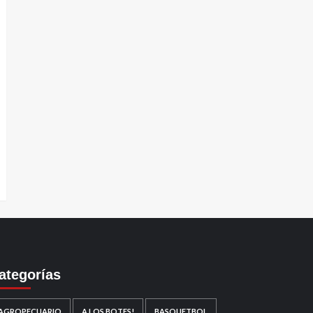
ategorías
AGROPECUARIO
A LOS BOTES!
BASQUETBOL