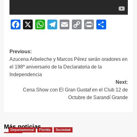
Facebook
X
WhatsApp
Telegram
Email
Copy
Print
Compar
Link
Navegación
Previous:
Azucena Arbeleche y Marcos Pérez serán oradores en
de
el 198º aniversario de la Declaratoria de la
entradas
Independencia
Next:
Cena Show con El Gran Gustaf en el Club 12 de
Octubre de Sarandí Grande
Más noticias
Departamental
Florida
Sociedad