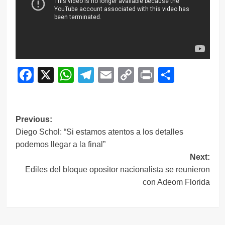
Facebook
X
WhatsApp
Telegram
Email
Copy
Print
Compar
Link
Navegación
Previous:
Diego Schol: “Si estamos atentos a los detalles
de
podemos llegar a la final”
entradas
Next:
Ediles del bloque opositor nacionalista se reunieron
con Adeom Florida