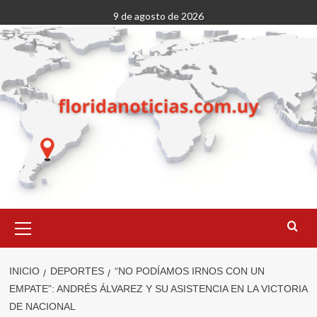
Saltar
9 de agosto de 2026
al
contenido
Menú
primario
INICIO
DEPORTES
“NO PODÍAMOS IRNOS CON UN
EMPATE”: ANDRÉS ÁLVAREZ Y SU ASISTENCIA EN LA VICTORIA
DE NACIONAL