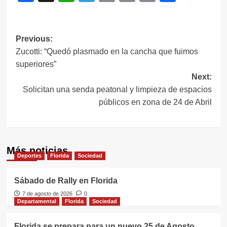
Link
Navegación
Previous:
Zucotti: “Quedó plasmado en la cancha que fuimos
de
superiores”
entradas
Next:
Solicitan una senda peatonal y limpieza de espacios
públicos en zona de 24 de Abril
Más noticias
Deportes
Florida
Sociedad
Sábado de Rally en Florida
7 de agosto de 2026
0
Departamental
Florida
Sociedad
Florida se prepara para un nuevo 25 de Agosto