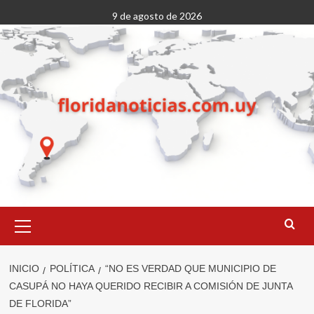
Saltar
9 de agosto de 2026
al
contenido
Menú
primario
INICIO
POLÍTICA
“NO ES VERDAD QUE MUNICIPIO DE
CASUPÁ NO HAYA QUERIDO RECIBIR A COMISIÓN DE JUNTA
DE FLORIDA”