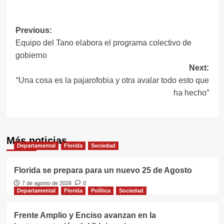
Link
Navegación
Previous:
Equipo del Tano elabora el programa colectivo de
de
gobierno
entradas
Next:
“Una cosa es la pajarofobia y otra avalar todo esto que
ha hecho”
Más noticias
Departamental
Florida
Sociedad
Florida se prepara para un nuevo 25 de Agosto
7 de agosto de 2026
0
Departamental
Florida
Política
Sociedad
Frente Amplio y Enciso avanzan en la