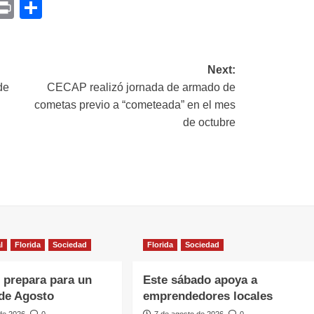
p
am
il
opy
Print
Compartir
ink
Next:
de
CECAP realizó jornada de armado de
cometas previo a “cometeada” en el mes
de octubre
l
Florida
Sociedad
Florida
Sociedad
e prepara para un
Este sábado apoya a
de Agosto
emprendedores locales