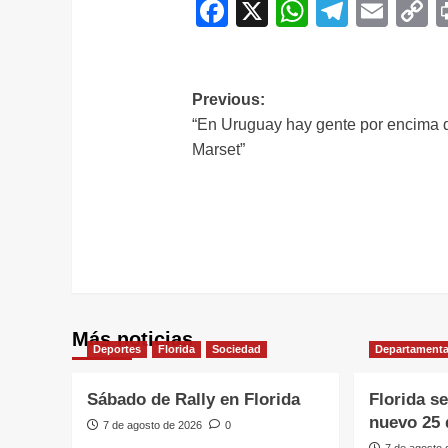
Facebook
X
WhatsAp
Telegr
Ema
C
L
Navegación
Previous:
“En Uruguay hay gente por encima 
de
Marset”
entradas
Más noticias
Deportes
Florida
Sociedad
Departamenta
Sábado de Rally en Florida
Florida s
nuevo 25 
7 de agosto de 2026
0