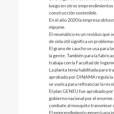
luego en otros emprendimientos p
construcción sostenible.
En el año 2020 la empresa obtuvo
mipyme.
El neumático es un residuo que oc
de vida útil significa un problem
El grano de caucho se usa para la
la gente. También para la fabrica
trabaja con la Facultad de Ingenie
La planta tenía habilitada para tr
aprobado por DINAMA regula la 
se vuelca para refinanciar la rec
El plan GENEU fue aprobado por 
gobierno nacional por el enorme 
combate al mosquito transmisor 
El emprendimiento generó una inn