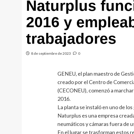
Naturplus func
2016 y emplea
trabajadores
8 de septiembre de 2023
0
GENEU, el plan maestro de Gest
creado por el Centro de Comerc
(CECONEU), comenzó a marchar en
2016.
La planta se instaló en uno de los
Naturplus es una empresa creada 
neumáticos y cámaras fuera de u
En el lugar se trasforman estos r