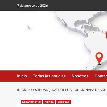
Saltar
7 de agosto de 2026
al
contenido
Inicio
Todas las noticias
Nosotros
Conta
INICIO
SOCIEDAD
NATURPLUS FUNCIONABA DESDE 
Departamental
Florida
Sociedad