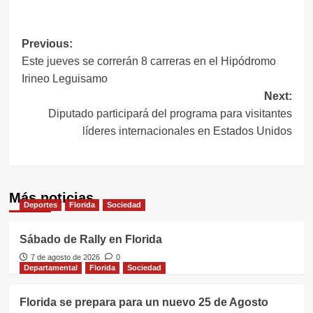
Link
Navegación
Previous:
Este jueves se correrán 8 carreras en el Hipódromo
de
Irineo Leguisamo
entradas
Next:
Diputado participará del programa para visitantes
líderes internacionales en Estados Unidos
Más noticias
Deportes
Florida
Sociedad
Sábado de Rally en Florida
7 de agosto de 2026
0
Departamental
Florida
Sociedad
Florida se prepara para un nuevo 25 de Agosto