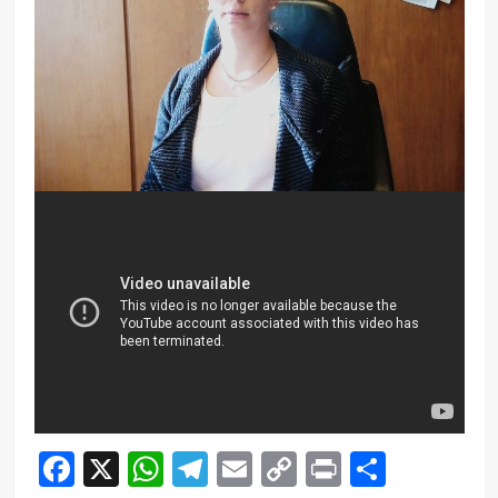
Facebook
X
WhatsApp
Telegram
Email
Copy
Print
Compar