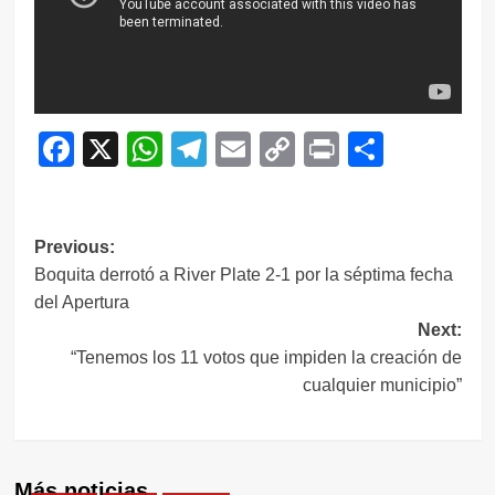
Facebook
X
WhatsApp
Telegram
Email
Copy
Print
Compar
Link
Navegación
Previous:
Boquita derrotó a River Plate 2-1 por la séptima fecha
de
del Apertura
entradas
Next:
“Tenemos los 11 votos que impiden la creación de
cualquier municipio”
Más noticias