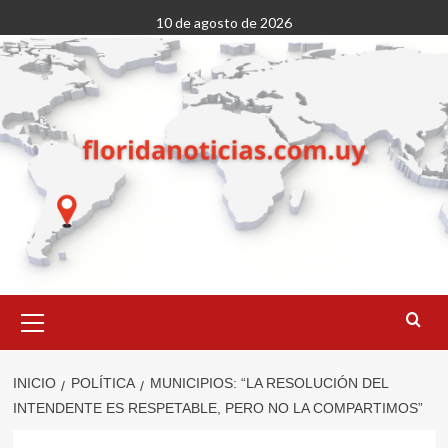
Saltar
10 de agosto de 2026
al
contenido
Menú
primario
INICIO
POLÍTICA
MUNICIPIOS: “LA RESOLUCIÓN DEL
INTENDENTE ES RESPETABLE, PERO NO LA COMPARTIMOS”