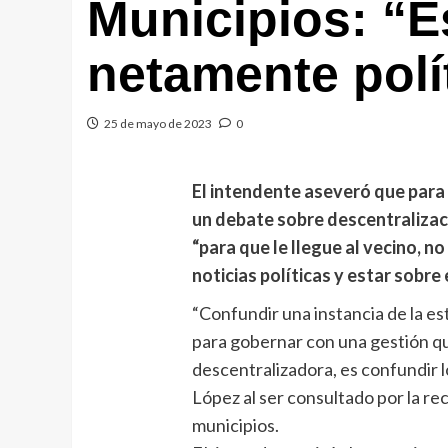
Municipios: “E
netamente polí
25 de mayo de 2023
0
El intendente aseveró que para 
un debate sobre descentralizaci
“para que le llegue al vecino, n
noticias políticas y estar sobre 
“Confundir una instancia de la es
para gobernar con una gestión qu
descentralizadora, es confundir l
López al ser consultado por la re
municipios.