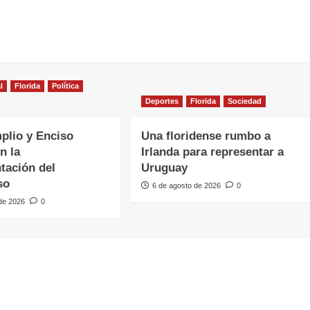
l
Florida
Política
Deportes
Florida
Sociedad
plio y Enciso
Una floridense rumbo a
n la
Irlanda para representar a
tación del
Uruguay
so
6 de agosto de 2026
0
 de 2026
0