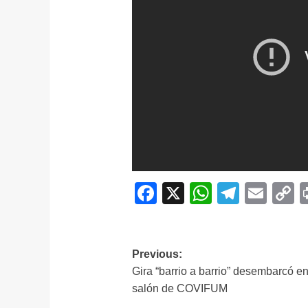
Facebook
X
WhatsAp
Telegr
Ema
C
L
Navegación
Previous:
Gira “barrio a barrio” desembarcó en
de
salón de COVIFUM
entradas