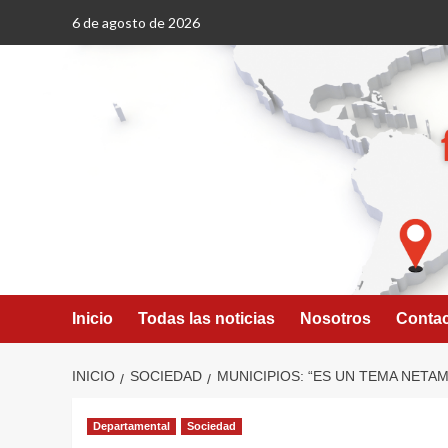
Saltar
6 de agosto de 2026
al
contenido
Inicio
Todas las noticias
Nosotros
Conta
INICIO
SOCIEDAD
MUNICIPIOS: “ES UN TEMA NETA
Departamental
Sociedad