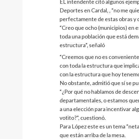
EL intendente citó algunos ejemp
Deportes en Cardal, , “no me qui
perfectamente de estas obras y d
“Creo que ocho (municipios) en 
toda una población que está dem
estructura”, señaló
“Creemos que no es conveniente
con toda la estructura que impl
con la estructura que hoy tenemo
No obstante, admitió que sí se p
“¿Por qué no hablamos de descentr
departamentales, o estamos quer
a una elección para incentivar a
votito?”, cuestionó.
Para López este es un tema “neta
que están arriba de la mesa.