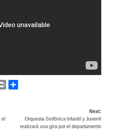
p
am
il
opy
Print
Compartir
ink
Next:
 el
Orquesta Sinfónica Infantil y Juvenil
realizará una gira por el departamento