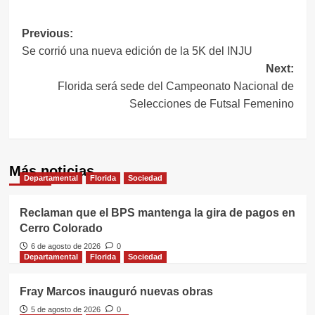
Navegación
Previous:
Se corrió una nueva edición de la 5K del INJU
de
Next:
entradas
Florida será sede del Campeonato Nacional de
Selecciones de Futsal Femenino
Más noticias
Departamental
Florida
Sociedad
Reclaman que el BPS mantenga la gira de pagos en
Cerro Colorado
6 de agosto de 2026
0
Departamental
Florida
Sociedad
Fray Marcos inauguró nuevas obras
5 de agosto de 2026
0