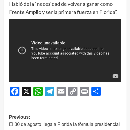
Habló de la “necesidad de volver a ganar como
Frente Amplio y ser la primera fuerza en Florida”.
Facebook
X
WhatsApp
Telegram
Email
Copy
Print
Compar
Link
Navegación
Previous:
El 30 de agosto llega a Florida la fórmula presidencial
de