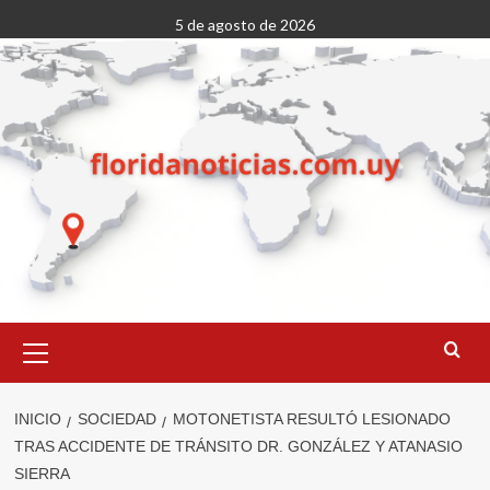
Saltar
5 de agosto de 2026
al
contenido
Menú
primario
INICIO
SOCIEDAD
MOTONETISTA RESULTÓ LESIONADO
TRAS ACCIDENTE DE TRÁNSITO DR. GONZÁLEZ Y ATANASIO
SIERRA