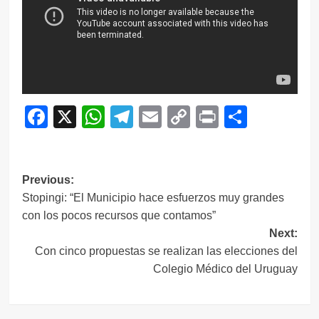
Facebook
X
WhatsApp
Telegram
Email
Copy
Print
Compar
Link
Navegación
Previous:
Stopingi: “El Municipio hace esfuerzos muy grandes
de
con los pocos recursos que contamos”
entradas
Next:
Con cinco propuestas se realizan las elecciones del
Colegio Médico del Uruguay