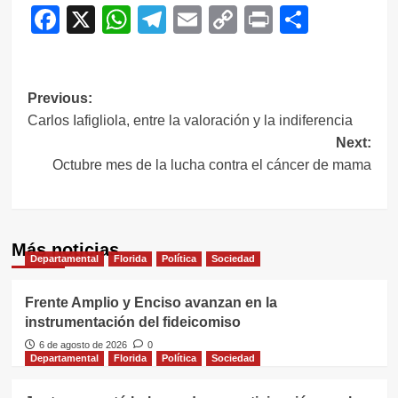
Facebook
X
WhatsApp
Telegram
Email
Copy
Print
Compar
Link
Navegación
Previous:
Carlos Iafigliola, entre la valoración y la indiferencia
de
Next:
entradas
Octubre mes de la lucha contra el cáncer de mama
Más noticias
Departamental
Florida
Política
Sociedad
Frente Amplio y Enciso avanzan en la
instrumentación del fideicomiso
6 de agosto de 2026
0
Departamental
Florida
Política
Sociedad