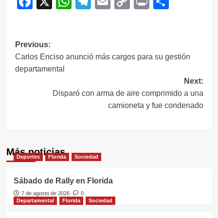
Facebook
X
WhatsApp
Telegram
Email
Copy
Print
Compar
Link
Navegación
Previous:
Carlos Enciso anunció más cargos para su gestión
de
departamental
entradas
Next:
Disparó con arma de aire comprimido a una
camioneta y fue condenado
Más noticias
Deportes
Florida
Sociedad
Sábado de Rally en Florida
7 de agosto de 2026
0
Departamental
Florida
Sociedad