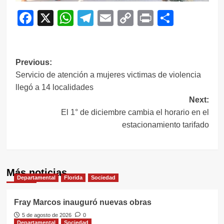
Facebook
X
WhatsApp
Telegram
Email
Copy
Print
Compar
Link
Navegación
Previous:
Servicio de atención a mujeres victimas de violencia
de
llegó a 14 localidades
entradas
Next:
El 1° de diciembre cambia el horario en el
estacionamiento tarifado
Más noticias
Departamental
Florida
Sociedad
Fray Marcos inauguró nuevas obras
5 de agosto de 2026
0
Departamental
Sociedad