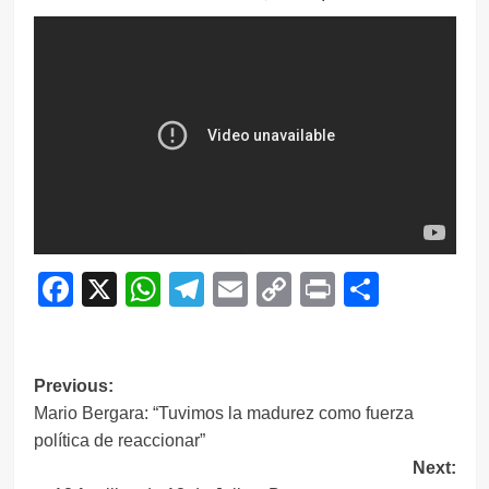
Facebook
X
WhatsApp
Telegram
Email
Copy
Print
Compar
Link
Navegación
Previous:
Mario Bergara: “Tuvimos la madurez como fuerza
de
política de reaccionar”
entradas
Next: