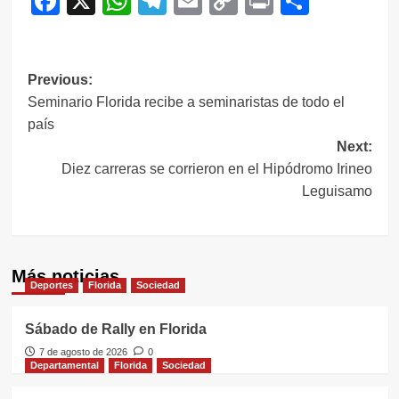
Facebook
X
WhatsApp
Telegram
Email
Copy
Print
Compar
Link
Navegación
Previous:
Seminario Florida recibe a seminaristas de todo el
de
país
entradas
Next:
Diez carreras se corrieron en el Hipódromo Irineo
Leguisamo
Más noticias
Deportes
Florida
Sociedad
Sábado de Rally en Florida
7 de agosto de 2026
0
Departamental
Florida
Sociedad