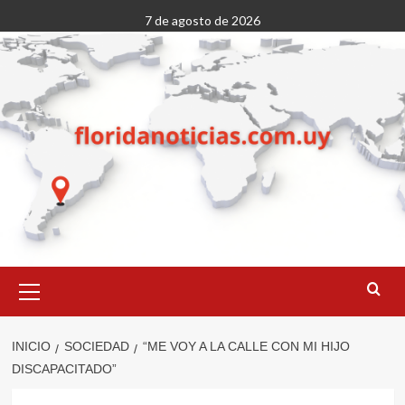
Saltar
7 de agosto de 2026
al
contenido
Menú
primario
INICIO
SOCIEDAD
“ME VOY A LA CALLE CON MI HIJO
DISCAPACITADO”