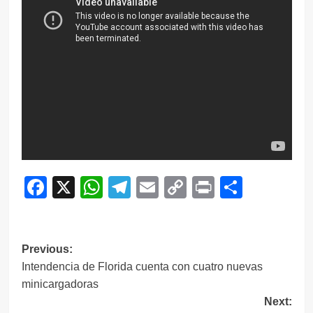
Facebook
X
WhatsApp
Telegram
Email
Copy
Print
Compar
Link
Navegación
Previous:
Intendencia de Florida cuenta con cuatro nuevas
de
minicargadoras
entradas
Next: