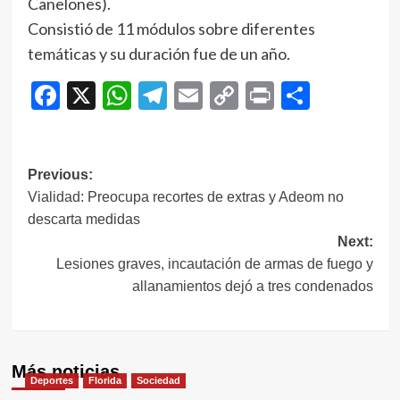
Canelones).
Consistió de 11 módulos sobre diferentes
temáticas y su duración fue de un año.
Facebook
X
WhatsApp
Telegram
Email
Copy
Print
Compar
Link
Navegación
Previous:
Vialidad: Preocupa recortes de extras y Adeom no
de
descarta medidas
entradas
Next:
Lesiones graves, incautación de armas de fuego y
allanamientos dejó a tres condenados
Más noticias
Deportes
Florida
Sociedad