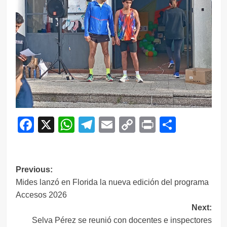
Facebook
X
WhatsApp
Telegram
Email
Copy
Print
Compar
Link
Navegación
Previous:
Mides lanzó en Florida la nueva edición del programa
de
Accesos 2026
entradas
Next:
Selva Pérez se reunió con docentes e inspectores