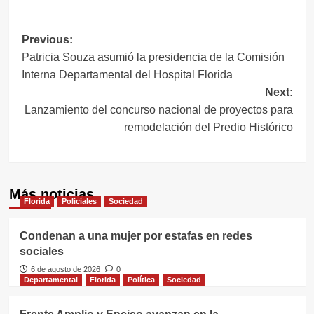
Navegación
Previous:
Patricia Souza asumió la presidencia de la Comisión
de
Interna Departamental del Hospital Florida
entradas
Next:
Lanzamiento del concurso nacional de proyectos para
remodelación del Predio Histórico
Más noticias
Florida
Policiales
Sociedad
Condenan a una mujer por estafas en redes
sociales
6 de agosto de 2026
0
Departamental
Florida
Política
Sociedad