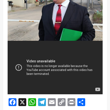
Facebook
X
WhatsApp
Telegram
Email
Copy
Print
Compar
Link