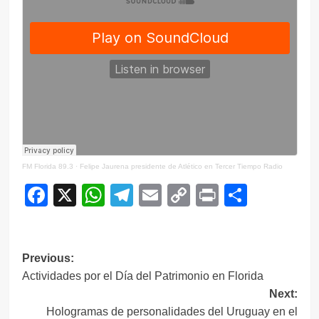
FM Florida 89.3
·
Felipe Jaurena presidente de Atlético en Tercer Tiempo Radio
Facebook
X
WhatsApp
Telegram
Email
Copy
Print
Compar
Link
Navegación
Previous:
Actividades por el Día del Patrimonio en Florida
de
Next:
entradas
Hologramas de personalidades del Uruguay en el