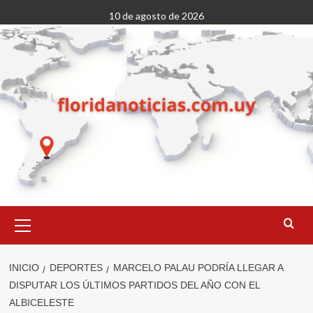
Saltar
10 de agosto de 2026
al
contenido
Menú
primario
INICIO
DEPORTES
MARCELO PALAU PODRÍA LLEGAR A
DISPUTAR LOS ÚLTIMOS PARTIDOS DEL AÑO CON EL
ALBICELESTE