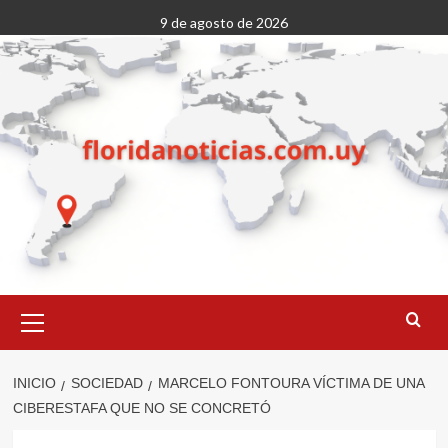
Saltar
9 de agosto de 2026
al
contenido
Menú
primario
INICIO
SOCIEDAD
MARCELO FONTOURA VÍCTIMA DE UNA
CIBERESTAFA QUE NO SE CONCRETÓ