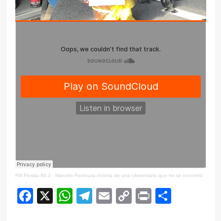
FM Florida 89.3
·
Marcelo Fontoura víctima de una ciberestafa que no se concretó
Facebook
X
WhatsApp
Telegram
Email
Copy
Print
Compar
Link