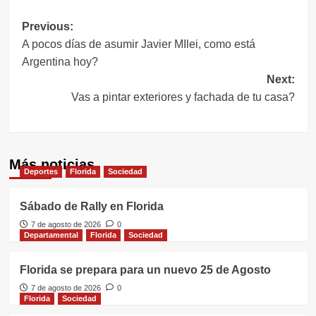
Navegación
Previous:
A pocos días de asumir Javier MIlei, como está
de
Argentina hoy?
entradas
Next:
Vas a pintar exteriores y fachada de tu casa?
Más noticias
Deportes
Florida
Sociedad
Sábado de Rally en Florida
7 de agosto de 2026
0
Departamental
Florida
Sociedad
Florida se prepara para un nuevo 25 de Agosto
7 de agosto de 2026
0
Florida
Sociedad