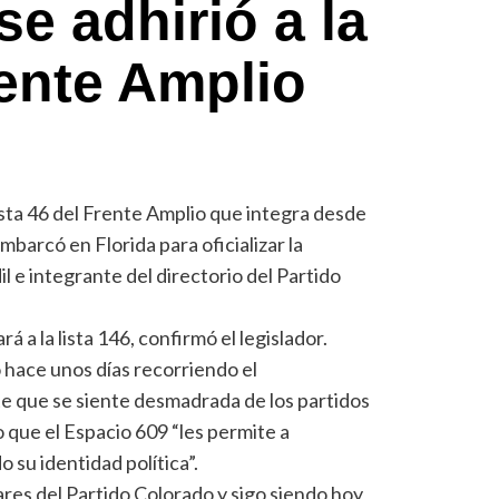
e adhirió a la
rente Amplio
ista 46 del Frente Amplio que integra desde
barcó en Florida para oficializar la
l e integrante del directorio del Partido
á a la lista 146, confirmó el legislador.
hace unos días recorriendo el
e que se siente desmadrada de los partidos
o que el Espacio 609 “les permite a
 su identidad política”.
res del Partido Colorado y sigo siendo hoy