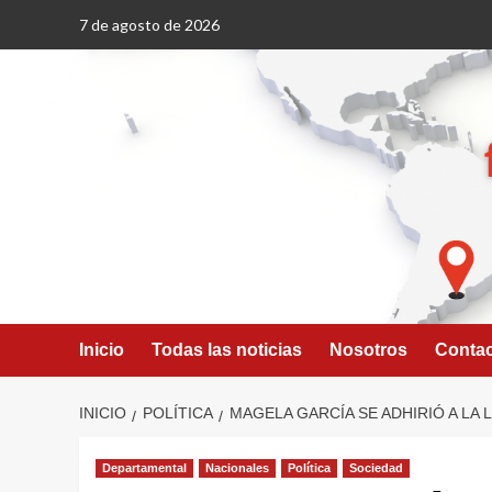
Saltar
7 de agosto de 2026
al
contenido
Inicio
Todas las noticias
Nosotros
Conta
INICIO
POLÍTICA
MAGELA GARCÍA SE ADHIRIÓ A LA 
Departamental
Nacionales
Política
Sociedad