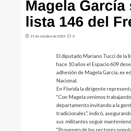
Magela García s
lista 146 del F
31 de octubre de 2023
0
El diputado Mariano Tucci de la l
hace 10 años el Espacio 609 desem
adhesión de Magela García, ex edi
Nacional.
En Florida la dirigente representar
“Con Magela venimos trabajando 
departamento invitando a la gent
tradicionales”, indicó, asegurand
sus militantes seguir manteniendo
“Provengo de los sectores popula