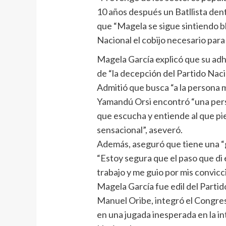
10 años después un Batllista dent
que “Magela se sigue sintiendo b
Nacional el cobijo necesario para 
Magela García explicó que su ad
de “la decepción del Partido Nacio
Admitió que busca “a la persona 
Yamandú Orsi encontró “una person
que escucha y entiende al que pien
sensacional”, aseveró.
Además, aseguró que tiene una “
“Estoy segura que el paso que di
trabajo y me guio por mis convicc
Magela García fue edil del Partid
Manuel Oribe, integró el Congreso
en una jugada inesperada en la int