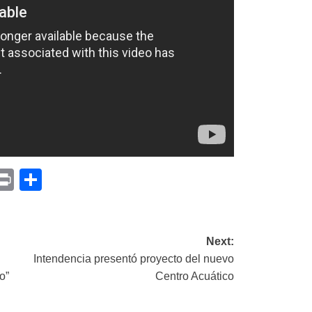
p
am
il
opy
Print
Compartir
ink
Next:
Intendencia presentó proyecto del nuevo
o”
Centro Acuático