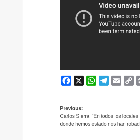
Facebook
X
WhatsAp
Telegr
Ema
C
L
Navegación
Previous:
Carlos Sierra: “En todos los locales
de
donde hemos estado nos han robad
entradas