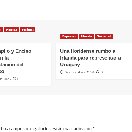
l
Florida
Política
Deportes
Florida
Sociedad
plio y Enciso
Una floridense rumbo a
n la
Irlanda para representar a
tación del
Uruguay
so
6 de agosto de 2026
0
 de 2026
0
Los campos obligatorios están marcados con
*