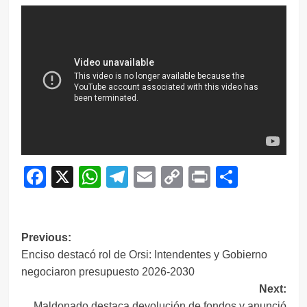
Facebook
X
WhatsApp
Telegram
Email
Copy
Print
Compar
Link
Navegación
Previous:
Enciso destacó rol de Orsi: Intendentes y Gobierno
de
negociaron presupuesto 2026-2030
entradas
Next:
Maldonado destaca devolución de fondos y anunció