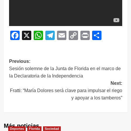
Facebook
X
WhatsApp
Telegram
Email
Copy
Print
Compar
Link
Navegación
Previous:
Sesión solemne de la Junta de Florida en el marco de
de
la Declaratoria de la Independencia
entradas
Next:
Fratti: “María Dolores será clave para impulsar el riego
y apoyar a los tamberos”
Más noticias
Deportes
Florida
Sociedad