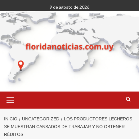
Saltar
9 de agosto de 2026
al
contenido
Menú
primario
INICIO
UNCATEGORIZED
LOS PRODUCTORES LECHEROS
SE MUESTRAN CANSADOS DE TRABAJAR Y NO OBTENER
RÉDITOS