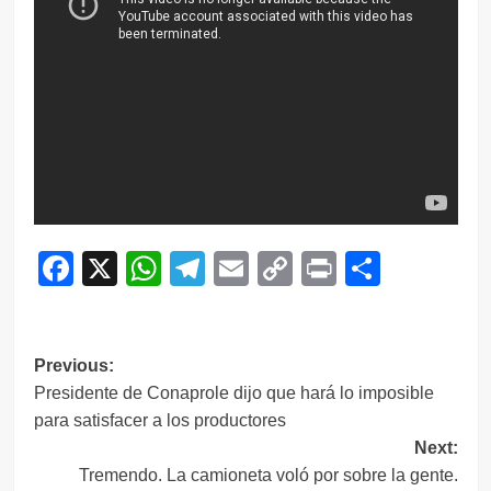
Facebook
X
WhatsApp
Telegram
Email
Copy
Print
Compar
Link
Navegación
Previous:
Presidente de Conaprole dijo que hará lo imposible
de
para satisfacer a los productores
entradas
Next:
Tremendo. La camioneta voló por sobre la gente.