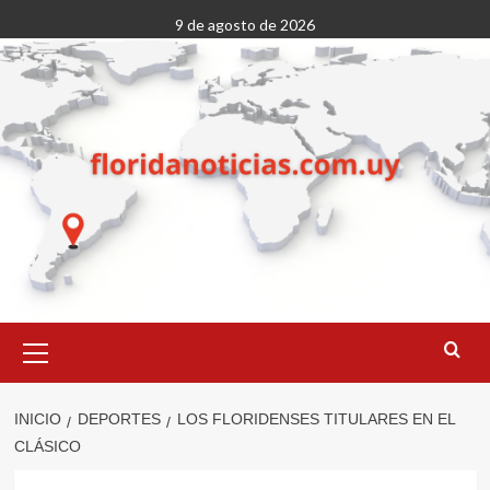
Saltar
9 de agosto de 2026
al
contenido
Menú
primario
INICIO
DEPORTES
LOS FLORIDENSES TITULARES EN EL
CLÁSICO