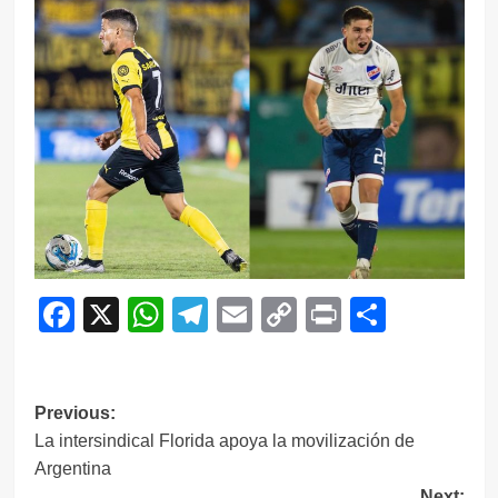
Facebook
X
WhatsApp
Telegram
Email
Copy
Print
Compar
Link
Navegación
Previous:
La intersindical Florida apoya la movilización de
de
Argentina
entradas
Next: