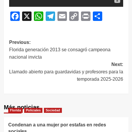
Facebook
X
WhatsApp
Telegram
Email
Copy
Print
Compar
Link
Navegación
Previous:
Florida generación 2013 se consagró campeona
de
nacional invicta
entradas
Next:
Llamado abierto para guardavidas y profesores para la
temporada 2025-2026
Más noticias
Florida
Policiales
Sociedad
Condenan a una mujer por estafas en redes
sociales