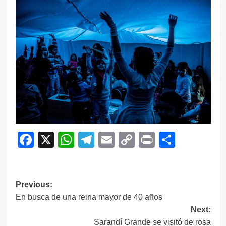
Facebook
X
WhatsApp
Telegram
Email
Copy
Print
Compar
Link
Navegación
Previous:
En busca de una reina mayor de 40 años
de
Next:
entradas
Sarandí Grande se visitó de rosa