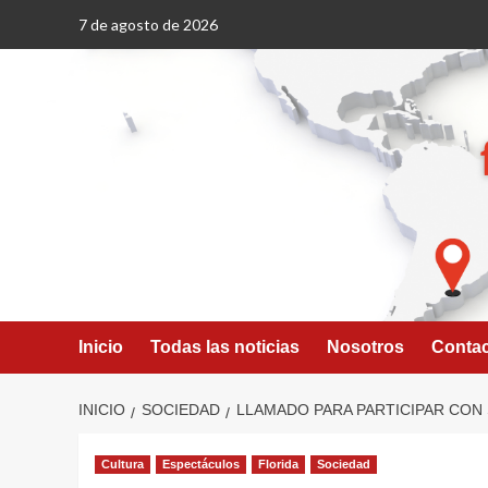
Saltar
7 de agosto de 2026
al
contenido
Inicio
Todas las noticias
Nosotros
Conta
INICIO
SOCIEDAD
LLAMADO PARA PARTICIPAR CON 
Cultura
Espectáculos
Florida
Sociedad