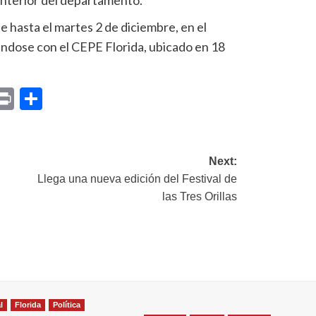
 interior del departamento.
e hasta el martes 2 de diciembre, en el
ándose con el CEPE Florida, ubicado en 18
p
am
il
opy
Print
Compartir
ink
Next:
Llega una nueva edición del Festival de
las Tres Orillas
l
Florida
Política