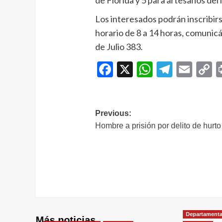
de Florida y 5 para artesanos del
Los interesados podrán inscribirs
horario de 8 a 14 horas, comunic
de Julio 383.
Facebook
X
WhatsAp
Telegr
Ema
C
L
Navegación
Previous:
Hombre a prisión por delito de hurto
de
entradas
Departamenta
Más noticias