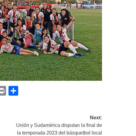
p
am
il
opy
Print
Compartir
ink
Next:
Unión y Sudamérica disputan la final de
la temporada 2023 del básquetbol local