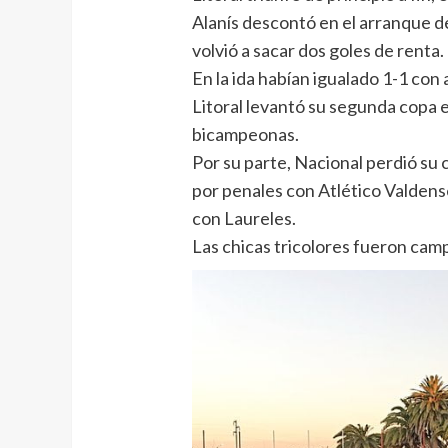
Alanís descontó en el arranque de
volvió a sacar dos goles de renta.
En la ida habían igualado 1-1 con
Litoral levantó su segunda copa e
bicampeonas.
Por su parte, Nacional perdió su c
por penales con Atlético Valden
con Laureles.
Las chicas tricolores fueron cam