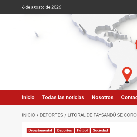
Saltar
6 de agosto de 2026
al
contenido
Inicio
Todas las noticias
Nosotros
Conta
INICIO
DEPORTES
LITORAL DE PAYSANDÚ SE COR
Departamental
Deportes
Fútbol
Sociedad