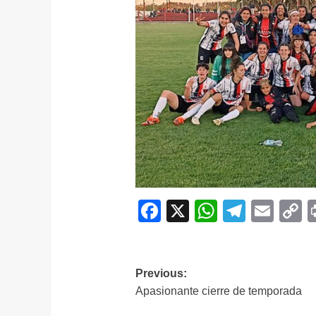
Facebook
X
WhatsAp
Telegr
Ema
C
L
Navegación
Previous:
Apasionante cierre de temporada
de