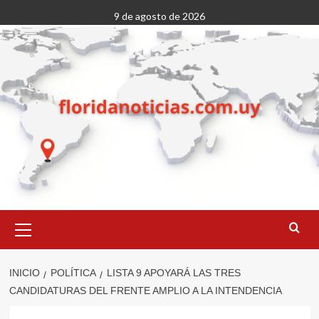
Saltar
9 de agosto de 2026
al
contenido
Menú
primario
INICIO
POLÍTICA
LISTA 9 APOYARÁ LAS TRES
CANDIDATURAS DEL FRENTE AMPLIO A LA INTENDENCIA