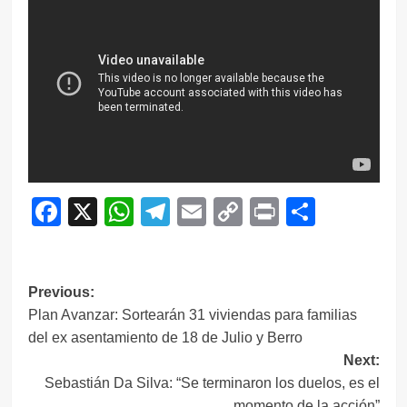
Facebook
X
WhatsApp
Telegram
Email
Copy
Print
Compar
Link
Navegación
Previous:
Plan Avanzar: Sortearán 31 viviendas para familias
de
del ex asentamiento de 18 de Julio y Berro
entradas
Next:
Sebastián Da Silva: “Se terminaron los duelos, es el
momento de la acción”