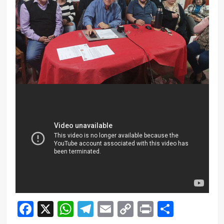
Facebook
X
WhatsApp
Telegram
Email
Copy
Print
Compar