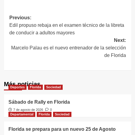
Link
Navegación
Previous:
Edil propuso rebaja en el examen técnico de la libreta
de
de conducir a adultos mayores
entradas
Next:
Marcelo Palau es el nuevo entrenador de la selección
de Florida
Más noticias
Deportes
Florida
Sociedad
Sábado de Rally en Florida
7 de agosto de 2026
0
Departamental
Florida
Sociedad
Florida se prepara para un nuevo 25 de Agosto