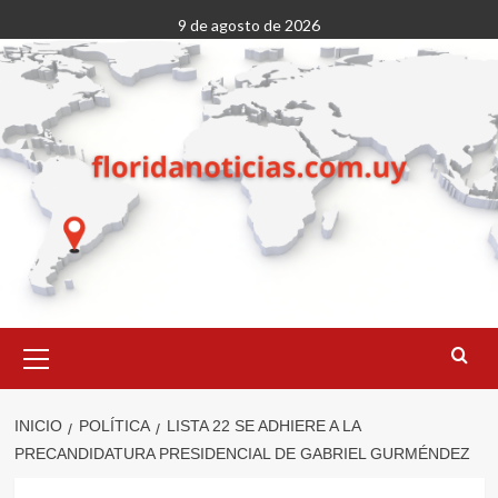
Saltar
9 de agosto de 2026
al
contenido
Menú
primario
INICIO
POLÍTICA
LISTA 22 SE ADHIERE A LA
PRECANDIDATURA PRESIDENCIAL DE GABRIEL GURMÉNDEZ