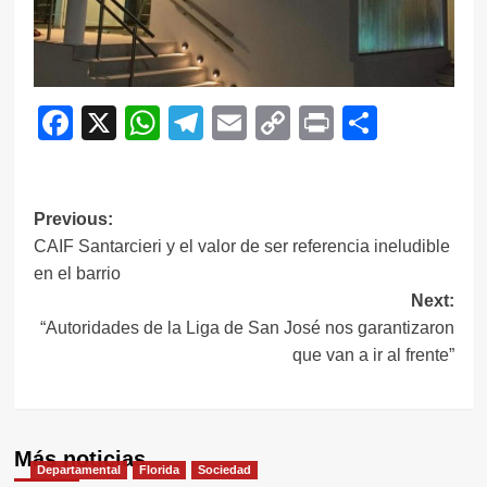
Facebook
X
WhatsApp
Telegram
Email
Copy
Print
Compar
Link
Navegación
Previous:
CAIF Santarcieri y el valor de ser referencia ineludible
de
en el barrio
entradas
Next:
“Autoridades de la Liga de San José nos garantizaron
que van a ir al frente”
Más noticias
Departamental
Florida
Sociedad