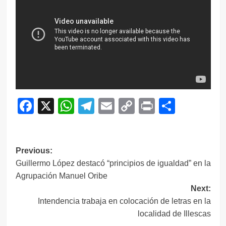
Facebook
X
WhatsApp
Telegram
Email
Copy
Print
Compar
Link
Navegación
Previous:
Guillermo López destacó “principios de igualdad” en la
de
Agrupación Manuel Oribe
entradas
Next:
Intendencia trabaja en colocación de letras en la
localidad de Illescas