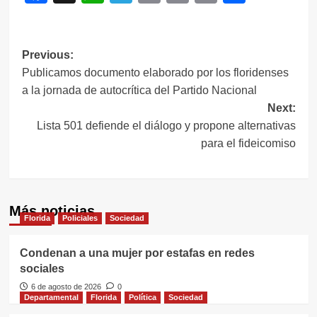
Link
Navegación
Previous:
Publicamos documento elaborado por los floridenses
de
a la jornada de autocrítica del Partido Nacional
entradas
Next:
Lista 501 defiende el diálogo y propone alternativas
para el fideicomiso
Más noticias
Florida
Policiales
Sociedad
Condenan a una mujer por estafas en redes
sociales
6 de agosto de 2026
0
Departamental
Florida
Política
Sociedad