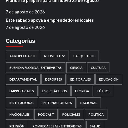
Florida se prepara para un nuevo 25 de Agosto
7 de agosto de 2026
Este sábado apoya a emprendedores locales
7 de agosto de 2026
Categorías
AGROPECUARIO
A LOS BOTES!
BASQUETBOL
BUEN DÍA FLORIDA - ENTREVISTAS
CIENCIA
CULTURA
DEPARTAMENTAL
DEPORTES
EDITORIALES
EDUCACIÓN
EMPRESARIALES
ESPECTÁCULOS
FLORIDA
FÚTBOL
INSTITUCIONAL
INTERNACIONALES
NACIONAL
NACIONALES
PODCAST
POLICIALES
POLÍTICA
RELIGIÓN
ROMPECABEZAS - ENTREVISTAS
SALUD