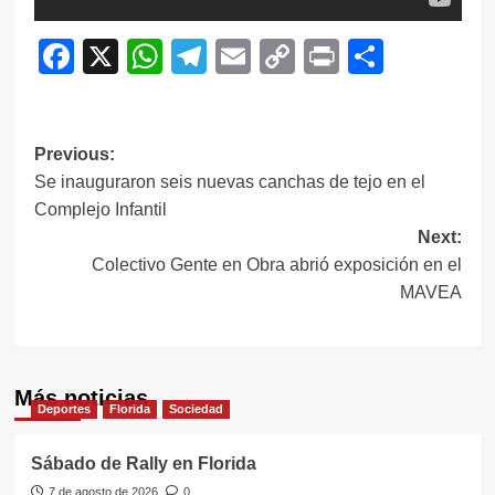
Facebook
X
WhatsApp
Telegram
Email
Copy
Print
Compar
Link
Navegación
Previous:
Se inauguraron seis nuevas canchas de tejo en el
de
Complejo Infantil
entradas
Next:
Colectivo Gente en Obra abrió exposición en el
MAVEA
Más noticias
Deportes
Florida
Sociedad
Sábado de Rally en Florida
7 de agosto de 2026
0