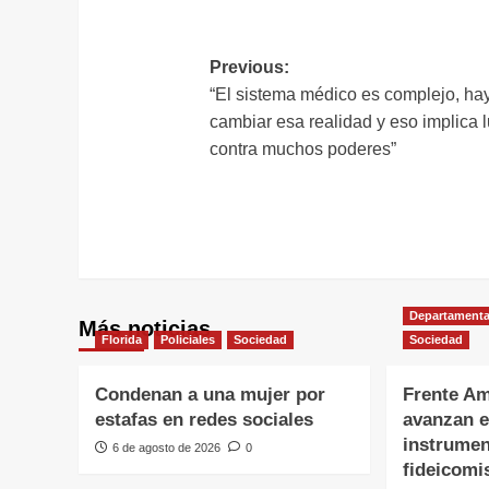
L
Navegación
Previous:
“El sistema médico es complejo, ha
de
cambiar esa realidad y eso implica 
entradas
contra muchos poderes”
Departamenta
Más noticias
Florida
Policiales
Sociedad
Sociedad
Condenan a una mujer por
Frente Am
estafas en redes sociales
avanzan e
instrumen
6 de agosto de 2026
0
fideicomi