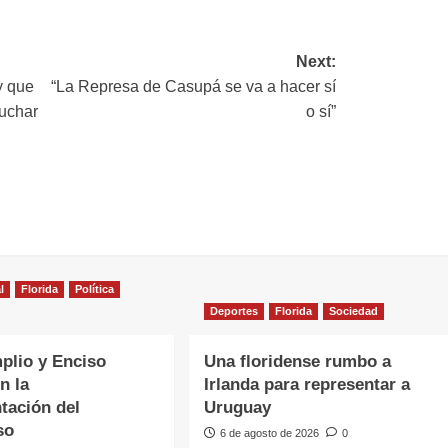
ink
Next:
y que
“La Represa de Casupá se va a hacer sí
luchar
o sí”
l
Florida
Política
Deportes
Florida
Sociedad
plio y Enciso
Una floridense rumbo a
n la
Irlanda para representar a
tación del
Uruguay
so
6 de agosto de 2026
0