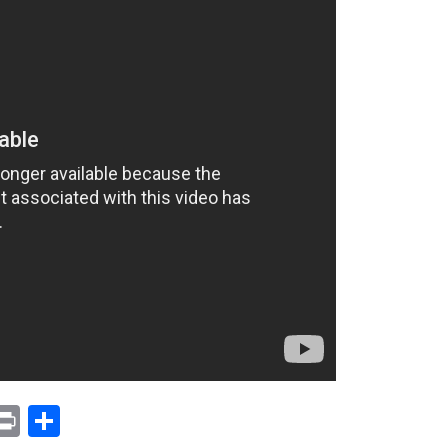
p
am
il
opy
Print
Compartir