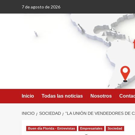
Saltar
7 de agosto de 2026
al
contenido
Inicio
Todas las noticias
Nosotros
Conta
INICIO
SOCIEDAD
“LA UNIÓN DE VENDEDORES DE C
Buen día Florida - Entrevistas
Empresariales
Sociedad