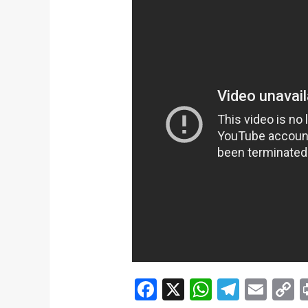
Facebook
X
WhatsAp
Telegr
Ema
C