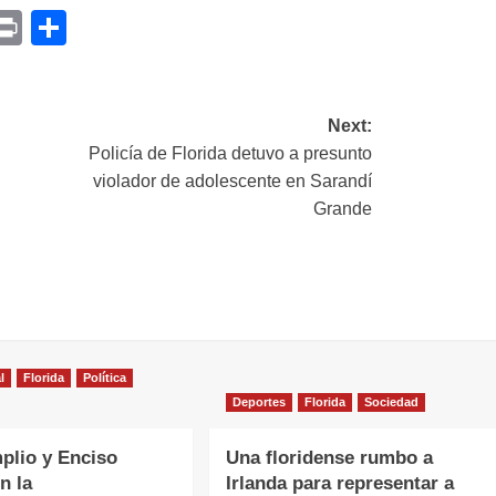
p
am
il
opy
Print
Compartir
ink
Next:
Policía de Florida detuvo a presunto
violador de adolescente en Sarandí
Grande
l
Florida
Política
Deportes
Florida
Sociedad
plio y Enciso
Una floridense rumbo a
n la
Irlanda para representar a