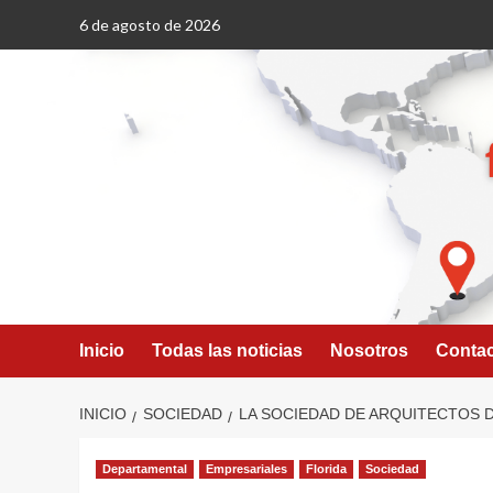
Saltar
6 de agosto de 2026
al
contenido
Inicio
Todas las noticias
Nosotros
Conta
INICIO
SOCIEDAD
LA SOCIEDAD DE ARQUITECTOS D
Departamental
Empresariales
Florida
Sociedad