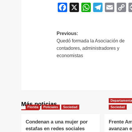
Facebook
X
WhatsAp
Telegr
Ema
C
L
Navegación
Previous:
Quedó formada la Asociación de
de
contadores, administradores y
entradas
economistas
Departamenta
Más noticias
Florida
Policiales
Sociedad
Sociedad
Condenan a una mujer por
Frente Am
estafas en redes sociales
avanzan e