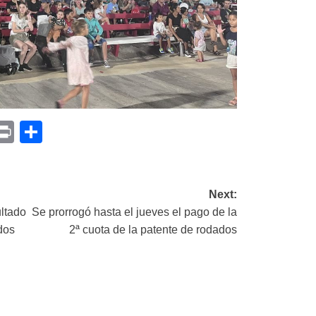
p
am
il
opy
Print
Compartir
ink
Next:
ultado
Se prorrogó hasta el jueves el pago de la
dos
2ª cuota de la patente de rodados