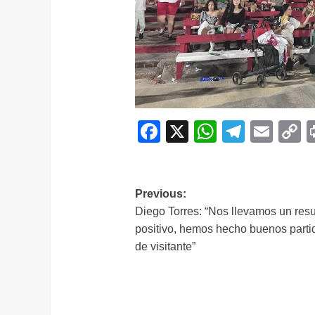
Facebook
X
WhatsAp
Telegr
Ema
C
L
Navegación
Previous:
Diego Torres: “Nos llevamos un res
de
positivo, hemos hecho buenos parti
entradas
de visitante”