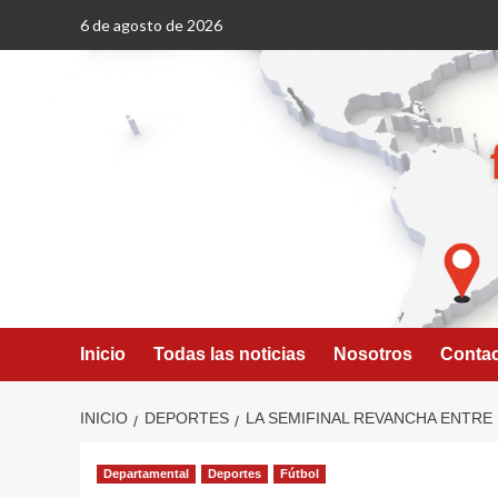
Saltar
6 de agosto de 2026
al
contenido
Inicio
Todas las noticias
Nosotros
Conta
INICIO
DEPORTES
LA SEMIFINAL REVANCHA ENTRE 
Departamental
Deportes
Fútbol