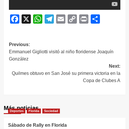
Facebook
X
WhatsApp
Telegram
Email
Copy
Print
Compar
Link
Navegación
Previous:
Emmanuel Gigliotti visitó al niño floridense Joaquín
de
González
entradas
Next:
Quilmes obtuvo en San José su primera victoria en la
Copa de Clubes A
Más noticias
Deportes
Florida
Sociedad
Sábado de Rally en Florida