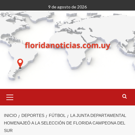
Saltar
9 de agosto de 2026
al
contenido
Menú
primario
INICIO
DEPORTES
FÚTBOL
LA JUNTA DEPARTAMENTAL
HOMENAJEÓ A LA SELECCIÓN DE FLORIDA CAMPEONA DEL
SUR