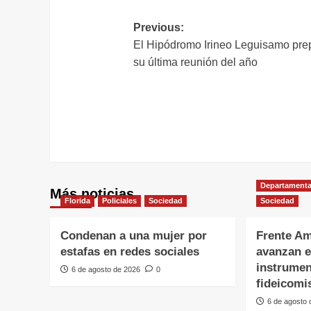
Navegación
Previous:
El Hipódromo Irineo Leguisamo pre
de
su última reunión del año
entradas
Departamenta
Más noticias
Florida
Policiales
Sociedad
Sociedad
Condenan a una mujer por
Frente Am
estafas en redes sociales
avanzan e
instrumen
6 de agosto de 2026
0
fideicomi
6 de agosto