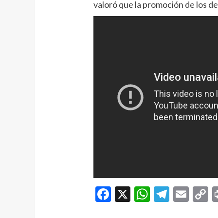
valoró que la promoción de los de
Facebook
X
WhatsAp
Telegr
Ema
C
L