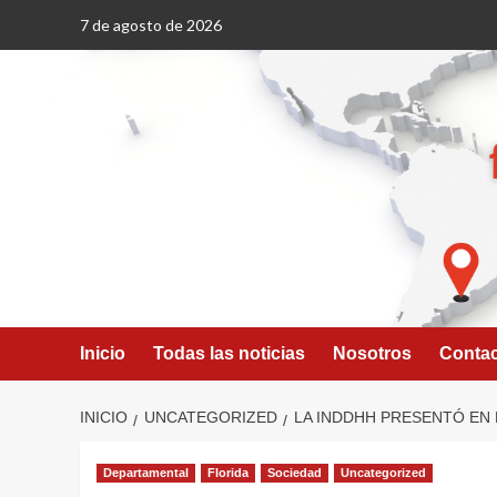
Saltar
7 de agosto de 2026
al
contenido
Inicio
Todas las noticias
Nosotros
Conta
INICIO
UNCATEGORIZED
LA INDDHH PRESENTÓ EN
Departamental
Florida
Sociedad
Uncategorized