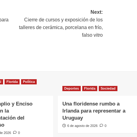
Next:
para
Cierre de cursos y exposición de los
talleres de cerámica, porcelana en frío,
falso vitro
l
Florida
Política
Deportes
Florida
Sociedad
plio y Enciso
Una floridense rumbo a
n la
Irlanda para representar a
tación del
Uruguay
so
6 de agosto de 2026
0
 de 2026
0