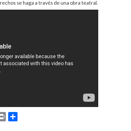
rechos se haga a través de una obra teatral.
p
am
il
opy
Print
Compartir
ink