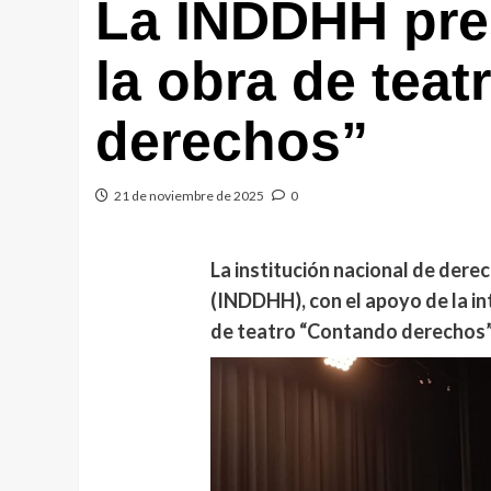
La INDDHH pre
la obra de tea
derechos”
21 de noviembre de 2025
0
La institución nacional de der
(INDDHH), con el apoyo de la in
de teatro “Contando derechos”