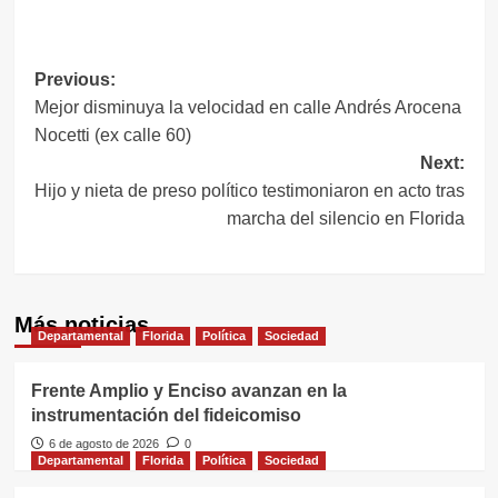
Link
Navegación
Previous:
Mejor disminuya la velocidad en calle Andrés Arocena
de
Nocetti (ex calle 60)
entradas
Next:
Hijo y nieta de preso político testimoniaron en acto tras
marcha del silencio en Florida
Más noticias
Departamental
Florida
Política
Sociedad
Frente Amplio y Enciso avanzan en la
instrumentación del fideicomiso
6 de agosto de 2026
0
Departamental
Florida
Política
Sociedad